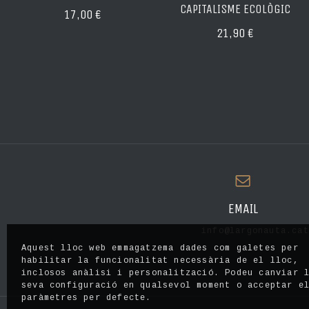
CAPITALISME ECOLÒGIC
17,00 €
21,90 €
EMAIL
info@largonauta.cat
Aquest lloc web emmagatzema dades com galetes per
habilitar la funcionalitat necessària de el lloc,
inclosos anàlisi i personalització. Podeu canviar 
seva configuració en qualsevol moment o acceptar e
paràmetres per defecte.