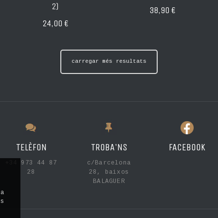
2)
38,90 €
24,00 €
carregar més resultats
TELÈFON
TROBA'NS
FACEBOOK
+34 973 44 87
c/Barcelona
28
28, baixos
BALAGUER
la
ls