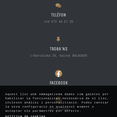
TELÈFON
+34 973 44 87 28
TROBA'NS
c/Barcelona 28, baixos BALAGUER
FACEBOOK
Aquest lloc web emmagatzema dades com galetes per
habilitar la funcionalitat necessària de el lloc,
inclosos anàlisi i personalització. Podeu canviar
la seva configuració en qualsevol moment o
INSTAGRAM
acceptar els paràmetres per defecte.
política de cookies