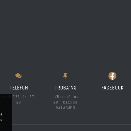
TELÈFON
TROBA'NS
FACEBOOK
+34 973 44 87
c/Barcelona
28
28, baixos
BALAGUER
la
ls