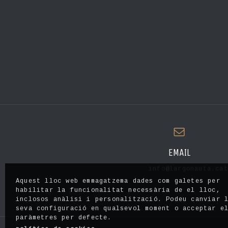
EMAIL
info@largonauta.cat
Aquest lloc web emmagatzema dades com galetes per
habilitar la funcionalitat necessària de el lloc,
inclosos anàlisi i personalització. Podeu canviar 
seva configuració en qualsevol moment o acceptar e
paràmetres per defecte.