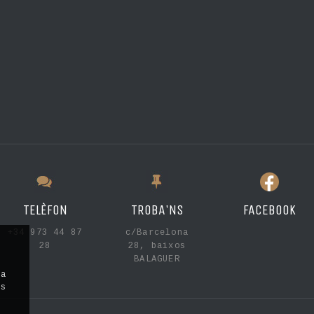
TELÈFON
TROBA'NS
FACEBOOK
+34 973 44 87
c/Barcelona
28
28, baixos
BALAGUER
la
ls