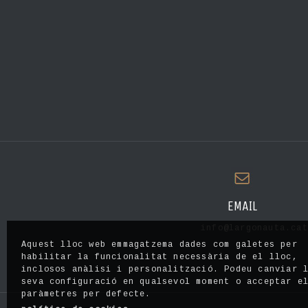
EMAIL
info@largonauta.cat
Aquest lloc web emmagatzema dades com galetes per
habilitar la funcionalitat necessària de el lloc,
inclosos anàlisi i personalització. Podeu canviar 
seva configuració en qualsevol moment o acceptar e
paràmetres per defecte.