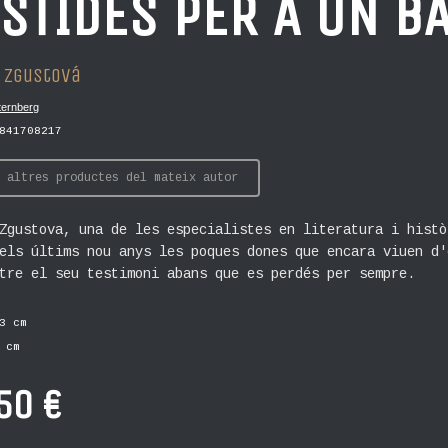
STIDES PER A UN BA
 Zgustová
ternberg
841708217
 altres productes del mateix autor
Zgustova, una de les especialistes en literatura i histò
els últims nou anys les poques dones que encara viuen d'
tre el seu testimoni abans que es perdés per sempre.
3 cm
 cm
50 €