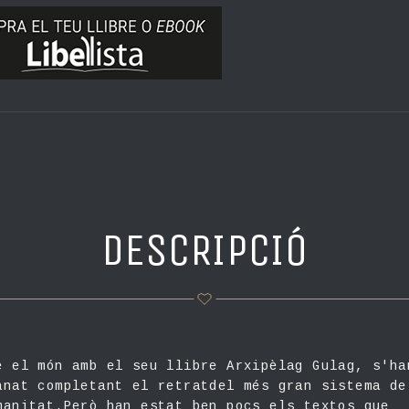
DESCRIPCIÓ
e el món amb el seu llibre Arxipèlag Gulag, s'ha
anat completant el retratdel més gran sistema de
manitat.Però han estat ben pocs els textos que