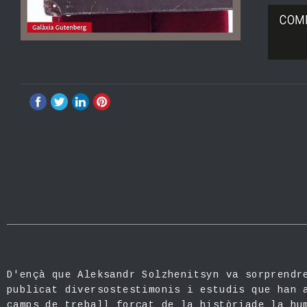
D'ençà que Aleksandr Solzhenitsyn va sorprendr
publicat diversostestimonis i estudis que han 
camps de treball forçat de la històriade la hu