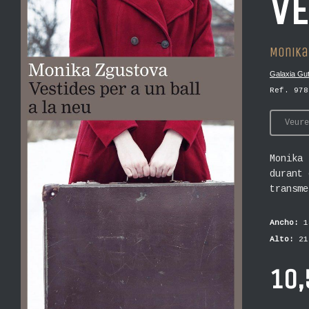
VE
Monika
Galaxia Gu
Ref. 978
Veure
Monika 
durant 
transme
Ancho:
1
Alto:
21
10,