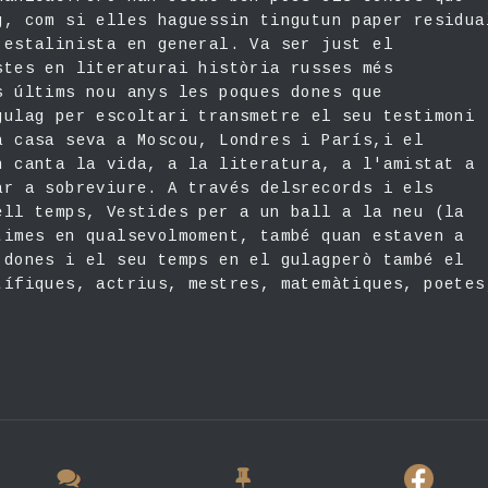
g, com si elles haguessin tingutun paper residua
 estalinista en general. Va ser just el
stes en literaturai història russes més
s últims nou anys les poques dones que
gulag per escoltari transmetre el seu testimoni
a casa seva a Moscou, Londres i París,i el
n canta la vida, a la literatura, a l'amistat a
ar a sobreviure. A través delsrecords i els
ell temps, Vestides per a un ball a la neu (la
times en qualsevolmoment, també quan estaven a
 dones i el seu temps en el gulagperò també el
tífiques, actrius, mestres, matemàtiques, poetes