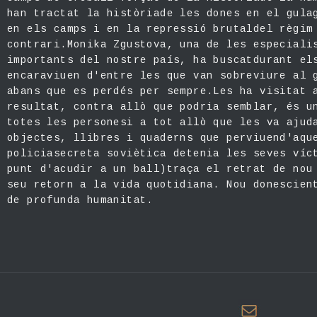
han tractat la històriade les dones en el gula
en els camps i en la repressió brutaldel règim
contrari.Monika Zgustova, una de les especiali
importants del nostre país, ha buscatdurant el
encaraviuen d'entre les que van sobreviure al 
abans que es perdés per sempre.Les ha visitat 
resultat, contra allò que podria semblar, és u
totes les personesi a tot allò que les va ajud
objectes, llibres i quaderns que perviuend'aqu
policiasecreta soviètica detenia les seves víc
punt d'acudir a un ball)traça el retrat de nou
seu retorn a la vida quotidiana. Nou donescien
de profunda humanitat.